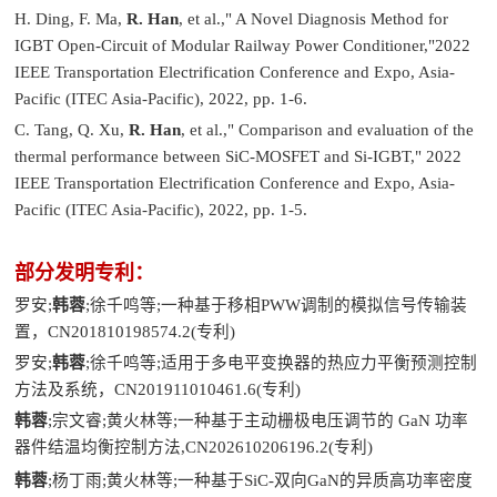
H. Ding, F. Ma,
R. Han
, et al.," A Novel Diagnosis Method for
IGBT Open-Circuit of Modular Railway Power Conditioner,"2022
IEEE Transportation Electrification Conference and Expo, Asia-
Pacific (ITEC Asia-Pacific), 2022, pp. 1-6.
C. Tang, Q. Xu,
R. Han
, et al.," Comparison and evaluation of the
thermal performance between SiC-MOSFET and Si-IGBT," 2022
IEEE Transportation Electrification Conference and Expo, Asia-
Pacific (ITEC Asia-Pacific), 2022, pp. 1-5.
部分发明专利：
罗安;
韩蓉
;徐千鸣等;一种基于移相PWW调制的模拟信号传输装
置，CN201810198574.2(专利)
罗安;
韩蓉
;徐千鸣等;适用于多电平变换器的热应力平衡预测控制
方法及系统，CN201911010461.6(专利)
韩蓉
;宗文睿;黄火林等;一种基于主动栅极电压调节的 GaN 功率
器件结温均衡控制方法,CN202610206196
2(专利)
.
韩蓉
;杨丁雨;黄火林等;一种基于SiC-双向GaN的异质高功率密度