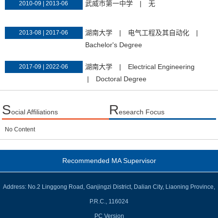
武威市第一中学
|
无
2010-09 | 2013-06
湖南大学
|
电气工程及其自动化
|
2013-08 | 2017-06
Bachelor's Degree
湖南大学
|
Electrical Engineering
2017-09 | 2022-06
|
Doctoral Degree
S
R
ocial Affiliations
esearch Focus
No Content
Recommended MA Supervisor
Address: No.2 Linggong Road, Ganjingzi District, Dalian City, Liaoning Province,
P.R.C., 116024
PC Version