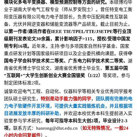
模块化多电平变换器、模型预测控制等方面的研究。
本硕博均毕
业于湖南大学电气工程专业（师从罗安院士）。曾任特变电工衡
阳变压器有限公司电力电子部部长，负责中压配网柔性互联装
备、光伏并网逆变器和储能变流器等产品研发。截止目前为止，
以第一作者/通讯作者在IEEE TIE/TPEL/TTE/JSETPE等行业顶
级期刊发表论文30余篇，累计影响因子>115，授权/受理中国发
明专利16项。
近年来，主持/参与多项国家自然科学基金、国家
重点研发计划等国家级科研项目以及企业委托横向课题。获得
中
国电子学会科学技术奖二等奖、广东电力科学技术奖二等奖、
湖
南省优秀博士学位论文、湖南省优秀博士毕业生、
第五届中国
“互联网+”大学生创新创业大赛全国银奖（1/22）
等奖项，参与
制定团体标准2项。
诚挚欢迎电气工程、自动化、仪器科学等相关专业优秀同学报考
团队硕士研究生，
特别是动手能力强的同学
，
团队拥有完善的电
力电子软硬件开发环境，可提供大量实践锻炼机会，并且根据项
目进展发放丰厚的科研补助，
并欢迎本校优秀本科生提前进入实
验室参与学术研究，
每年可指导本科生大创2项，毕业设计2-3
项，
联系方式：hanrong@dlut.edu.cn（
如无特殊情况，一般24
小时内会回复邮件
）。