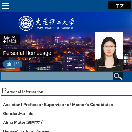
中文
韩蓉
Personal Homepage
68
P
ersonal Information
Assistant Professor Supervisor of Master's Candidates
Gender:
Female
Alma Mater:
湖南大学
Degree:
Doctoral Degree