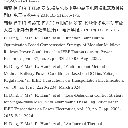
41(03): 1124-1135.
韩蓉
,徐千鸣,丁红旗,罗安.模块化多电平中高压电网模拟器及其控
制[J].电工技术学报,2018,33(S1):165-175.
韩蓉
,徐千鸣,陈燕东,何志兴,欧阳红林,罗安. 模块化多电平功率放
大器的损耗分析与散热设计[J]. 电源学报,2020,18(03): 95 -105.
H. Ding, F. Ma*,
R. Han
*, et al., "Junction Temperature
Optimization Based Compensation Strategy of Modular Multilevel
Railway Power Conditioner," in IEEE Transactions on Power
Electronics, vol. 37, no. 8, pp. 9392-9405, Aug. 2022.
H. Ding, F. Ma*,
R. Han
*, et al., "Fault-Tolerant Method of
Modular Railway Power Conditioner Based on DC Bus Voltage
Regulation," in IEEE Transactions on Transportation Electrification,
vol. 10, no. 1, pp. 2220-2234, March 2024.
H. Ding, F. Ma*,
R. Han
*, et al., "Loss-Balancing Control Strategy
for Single-Phase MMC with Asymmetric Phase Leg Structure" in
IEEE Transactions on Power Electronics, vol. 39, no. 2, pp. 2063-
2075, Feb. 2024.
H. Ding, F. Ma*,
R. Han
*, et al., “An Internal Thermal