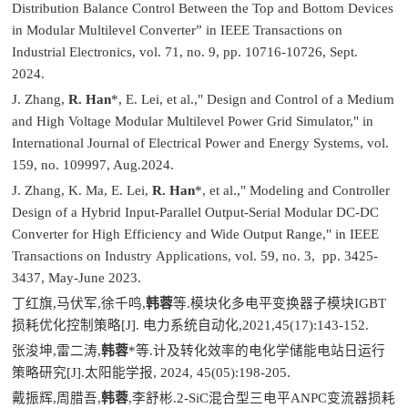
Distribution Balance Control Between the Top and Bottom Devices
in Modular Multilevel Converter” in IEEE Transactions on
Industrial Electronics, vol. 71, no. 9, pp. 10716-10726, Sept.
2024.
J. Zhang,
R. Han
*, E. Lei, et al.," Design and Control of a Medium
and High Voltage Modular Multilevel Power Grid Simulator," in
International Journal of Electrical Power and Energy Systems, vol.
159, no. 109997, Aug.2024.
J. Zhang, K. Ma, E. Lei,
R. Han
*, et al.," Modeling and Controller
Design of a Hybrid Input-Parallel Output-Serial Modular DC-DC
Converter for High Efficiency and Wide Output Range," in IEEE
Transactions on Industry Applications, vol. 59, no. 3, pp. 3425-
3437, May-June 2023.
丁红旗,马伏军,徐千鸣,
韩蓉
等.模块化多电平变换器子模块IGBT
损耗优化控制策略[J]. 电力系统自动化,2021,45(17):143-152.
张浚坤,雷二涛,
韩蓉
*等.计及转化效率的电化学储能电站日运行
策略研究[J].太阳能学报, 2024, 45(05):198-205.
戴振辉,周腊吾,
韩蓉
,李舒彬.2-SiC混合型三电平ANPC变流器损耗