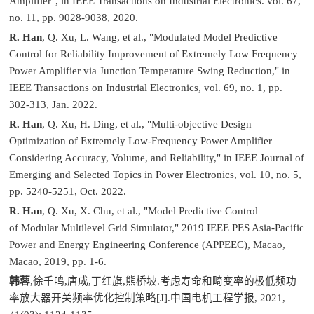
Amplifier", in IEEE Transactions on Industrial Electronics. vol. 67,
no. 11, pp. 9028-9038, 2020.
R. Han
, Q. Xu, L. Wang, et al., "Modulated Model Predictive
Control for Reliability Improvement of Extremely Low Frequency
Power Amplifier via Junction Temperature Swing Reduction," in
IEEE Transactions on Industrial Electronics, vol. 69, no. 1, pp.
302-313, Jan. 2022.
R. Han
, Q. Xu, H. Ding, et al., "Multi-objective Design
Optimization of Extremely Low-Frequency Power Amplifier
Considering Accuracy, Volume, and Reliability," in IEEE Journal of
Emerging and Selected Topics in Power Electronics, vol. 10, no. 5,
pp. 5240-5251, Oct. 2022.
R. Han
, Q. Xu, X. Chu, et al., "Model Predictive Control
of Modular Multilevel Grid Simulator," 2019 IEEE PES Asia-Pacific
Power and Energy Engineering Conference (APPEEC), Macao,
Macao, 2019, pp. 1-6.
韩蓉
,徐千鸣,唐成,丁红旗,熊桥坡.考虑寿命和畸变率的极低频功
率放大器开关频率优化控制策略[J].中国电机工程学报, 2021,