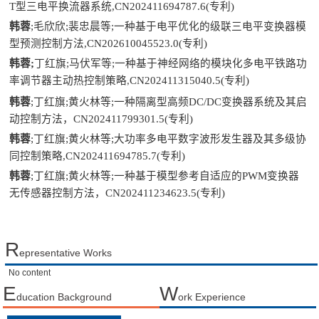
T型三电平换流器系统,CN202411694787.6(专利)
韩蓉
;毛欣欣;裴忠晨等;一种基于电平优化的级联三电平变换器模
型预测控制方法,CN202610045523.0(专利)
韩蓉;
丁红旗;马伏军等;一种基于神经网络的模块化多电平铁路功
率调节器主动热控制策略
CN202411315040.5(专利)
,
韩蓉
;丁红旗;黄火林等;一种隔离型高频DC/DC变换器系统及其启
动控制方法，CN202411799301.5(专利)
韩蓉
;丁红旗;黄火林等;大功率多电平数字波形发生器及其多级协
同控制策略,CN202411694785.7(专利)
韩蓉
;丁红旗;黄火林等;一种基于模型参考自适应的PWM变换器
无传感器控制方法，CN202411234623.5(专利)
R
epresentative Works
No content
E
W
ducation Background
ork Experience