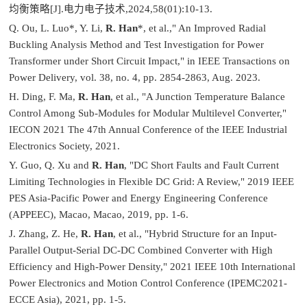
均衡策略[J].电力电子技术,2024,58(01):10-13.
Q. Ou, L. Luo*, Y. Li,
R. Han
*, et al.," An Improved Radial
Buckling Analysis Method and Test Investigation for Power
Transformer under Short Circuit Impact," in IEEE Transactions on
Power Delivery, vol. 38, no. 4, pp. 2854-2863, Aug. 2023.
H. Ding, F. Ma,
R. Han
, et al., "A Junction Temperature Balance
Control Among Sub-Modules for Modular Multilevel Converter,"
IECON 2021 The 47th Annual Conference of the IEEE Industrial
Electronics Society, 2021.
Y. Guo, Q. Xu and
R. Han
, "DC Short Faults and Fault Current
Limiting Technologies in Flexible DC Grid: A Review," 2019 IEEE
PES Asia-Pacific Power and Energy Engineering Conference
(APPEEC), Macao, Macao, 2019, pp. 1-6.
J. Zhang, Z. He,
R. Han
, et al., "Hybrid Structure for an Input-
Parallel Output-Serial DC-DC Combined Converter with High
Efficiency and High-Power Density," 2021 IEEE 10th International
Power Electronics and Motion Control Conference (IPEMC2021-
ECCE Asia), 2021, pp. 1-5.