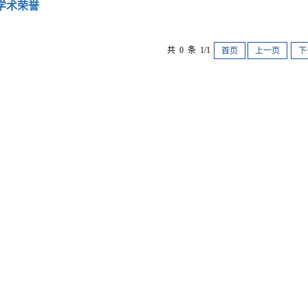
学术荣誉
共 0 条 1/1
首页
上一页
下