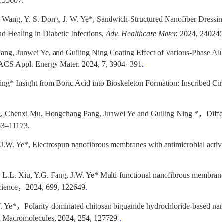
155607.
. Wang, Y. S. Dong, J. W. Ye*, Sandwich-Structured Nanofiber Dress
d Healing in Diabetic Infections,
Adv. Healthcare Mater.
2024, 24024
ang, Junwei Ye, and Guiling Ning Coating Effect of Various-Phase 
s ACS Appl. Energy Mater. 2024, 7, 3904−391
.
ng* Insight from Boric Acid into Bioskeleton Formation: Inscribed Ci
g, Chenxi Mu, Hongchang Pang, Junwei Ye and Guiling Ning *
，
Diffe
163–11173.
.W. Ye*, Electrospun nanofibrous membranes with antimicrobial activity
L. Xiu, Y.G. Fang, J.W. Ye* Multi-functional nanofibrous membrane wi
cience
，
2024, 699, 122649
.
. Ye*
，
Polarity-dominated chitosan biguanide hydrochloride-based nano
cal Macromolecules, 2024, 254, 127729
.