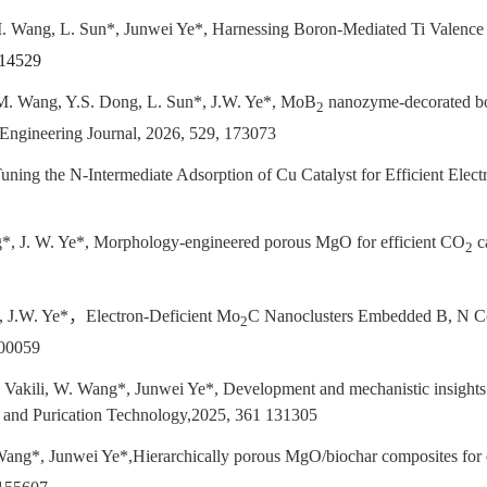
. Wang, L. Sun*, Junwei Ye*, Harnessing Boron-Mediated Ti Valence 
e14529
 M. Wang, Y.S. Dong, L. Sun*, J.W. Ye*, MoB
nanozyme-decorated bor
2
ngineering Journal, 2026, 529, 173073
uning the N-Intermediate Adsorption of Cu Catalyst for Efficient Elec
*, J. W. Ye*, Morphology-engineered porous MgO for efficient CO
c
2
, J.W. Ye*
，
Electron-Deficient Mo
C Nanoclusters Embedded B, N Co-
2
00059
Vakili, W. Wang*, Junwei Ye*, Development and mechanistic insights 
ion and Purication Technology,2025, 361 131305
Wang*, Junwei Ye*,Hierarchically porous MgO/biochar composites for 