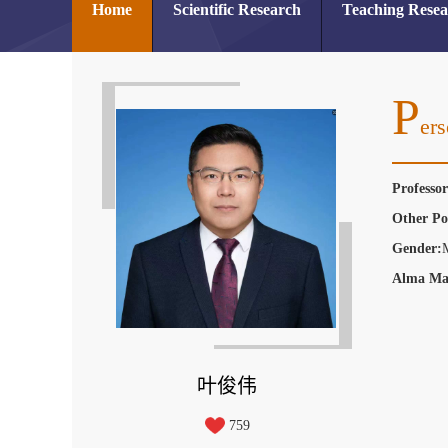
Home
Scientific Research
Teaching Rese
P
Ers
Professo
Other Po
Gender:
Alma Ma
叶俊伟
759