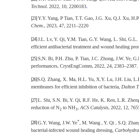
Technol
. 2022, 10, 2200183
.
[23]
Y.Y. Yang, P Tian, T.T. Gao, J.G. Xu, Q.J. Xu, H.P
Chem.
, 2023, 47, 2211–2220
[24]
J.L. Lv, Y. Qi, Y.M. Tian, G.Y. Wang, L. Shi, G.L.
efficient antibacterial treatment and wound healing pr
[25]
S,N. Bi, P.H. Zhu, P. Tian, J.C. Zhong, J.W. Ye,
G.L
performances, CrystEngComm, 2022, 24, 2383–2387.
[26]
S.Q. Zhang, X. Ma, H.L. Yu, X.Y. Lu, J.H. Liu, L
membranes for efficient inhibition of bacteria,
Dalton T
[27]
L. Shi, S.N. Bi, Y. Qi, R.F. He, K. Ren, L.R. Zhe
reduction of N
to NH
,
ACS Catalysis
, 2022, 12, 76
2
3
*
[28]
G.Y. Wang, J.W. Ye
, M. Wang , Y. Qi , S.Q. Zhan
bacterial-infected wound healing dressing,
Carbohydra