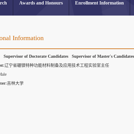
arch
Awards and Honours
Enrollment Information
onal Information
r Supervisor of Doctorate Candidates Supervisor of Master's Candidat
st:
辽宁省硼镁特种功能材料制备及应用技术工程实验室主任
Male
ter:
吉林大学