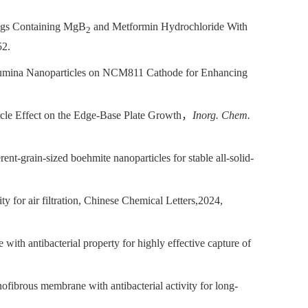
ings Containing MgB
and Metformin Hydrochloride With
2
52.
Alumina Nanoparticles on NCM811 Cathode for Enhancing
rcle Effect on the Edge-Base Plate Growth
，
Inorg. Chem.
rent-grain-sized boehmite nanoparticles for stable all-solid-
 for air filtration, Chinese Chemical Letters,2024,
th antibacterial property for highly effective capture of
fibrous membrane with antibacterial activity for long-