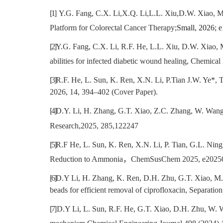
[1]
Y.G. Fang, C.X. Li,X.Q. Li,L.L. Xiu,D.W. Xiao, M
Platform for Colorectal Cancer Therapy;
Small, 2026; 
[2]
Y.G. Fang, C.X. Li, R.F. He, L.L. Xiu, D.W. Xiao,
abilities for infected diabetic wound healing
,
Chemical E
[3]
R.F. He, L. Sun, K. Ren, X.N. Li, P.Tian J.W. Ye*, T
2026,
14
, 394
–
402 (Cover Paper).
[4]
D.Y. Li, H. Zhang, G.T. Xiao, Z.C. Zhang, W. Wang
Research,2025, 285,122247
[5]
R.F He, L. Sun, K. Ren, X.N. Li, P. Tian, G.L. Ning
Reduction to Ammonia
，
ChemSusChem 2025, e2025
[6]
D.Y Li, H. Zhang, K. Ren, D.H. Zhu, G.T. Xiao, M. 
beads for efficient removal of ciprofloxacin, Separat
[7]
D.Y Li, L. Sun, R.F. He, G.T. Xiao, D.H. Zhu, W. 