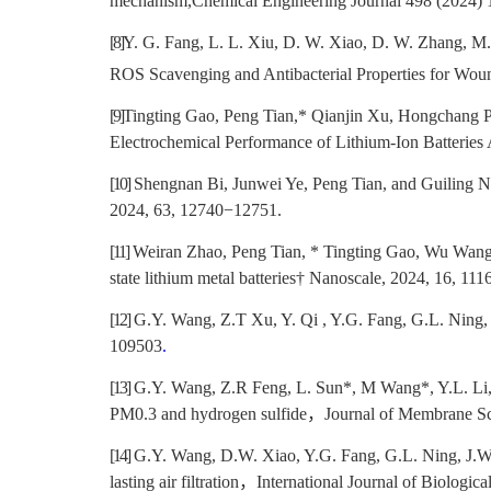
mechanism,Chemical Engineering Journal 498 (2024) 
[8]
Y. G. Fang, L. L. Xiu, D. W. Xiao, D. W. Zhang, M
ROS Scavenging and Antibacterial Properties for Woun
[9]
Tingting Gao, Peng Tian,* Qianjin Xu, Hongchang P
Electrochemical Performance of Lithium-Ion Batterie
[10]
Shengnan Bi, Junwei Ye, Peng Tian, and Guiling Ni
2024, 63, 12740−12751.
[11]
Weiran Zhao, Peng Tian, * Tingting Gao, Wu Wan
state lithium metal batteries† Nanoscale, 2024, 16, 11
[12]
G.Y. Wang, Z.T Xu, Y. Qi , Y.G. Fang, G.L. Ning, J
109503
.
[13]
G.Y. Wang, Z.R Feng, L. Sun*, M Wang*, Y.L. Li, L.
PM0.3 and hydrogen sulfide
，
Journal of Membrane S
[14]
G.Y. Wang, D.W. Xiao, Y.G. Fang, G.L. Ning, J.W
lasting air filtration
，
International Journal of Biologi