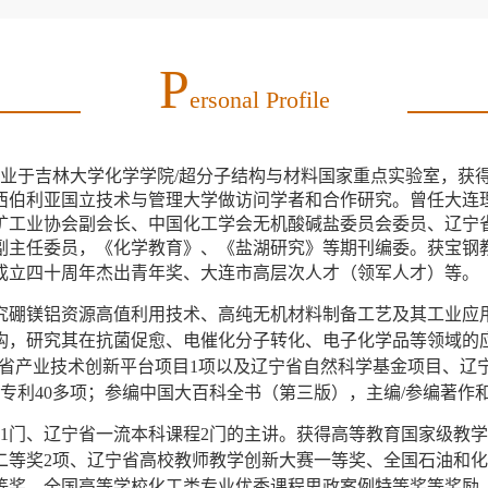
P
Ersonal Profile
月毕业于吉林大学化学学院/超分子结构与材料国家重点实验室，
西伯利亚国立技术与管理大学做访问学者和合作研究。曾任大连
矿工业协会副会长、
中国化工学会无机酸碱盐委员会委员、辽宁
副主任委员，《化学教育》、《盐湖研究》等期刊编委。
获宝钢
成立四十周年杰出青年奖、大连市高层次人才（领军人才）等。
究硼镁铝资源高值利用技术、高纯无机材料制备工艺及其工业应
构，研究其在抗菌促愈、电催化分子转化、电子化学品等领域的
宁省产业技术创新平台项目1项以及
辽宁省自然科学基金项目、辽
专利40多项；参编中国大百科全书（第三版），主编/参编著作
1门、辽宁省一流本科课程2门的主讲。获得高等教育国家级教学
和二等奖2项、辽宁省高校教师教学创新大赛一等奖、全国石油和
等奖、
全国高等学校化工类专业优秀课程思政案例特等奖
等奖励