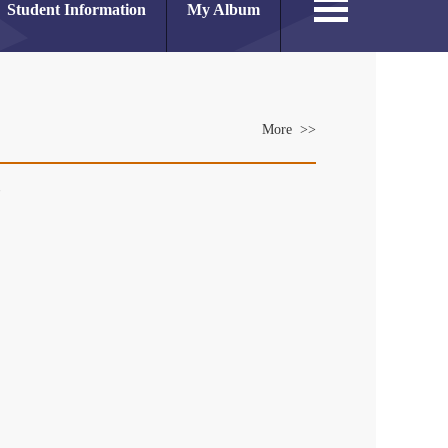
Student Information
My Album
More >>
es