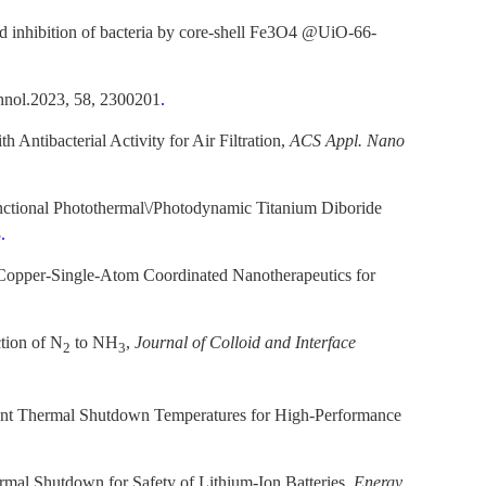
nd inhibition of bacteria by core-shell Fe3O4 @UiO-66-
chnol.2023, 58, 2300201
.
ntibacterial Activity for Air Filtration,
ACS Appl. Nano
unctional Photothermal\/Photodynamic Titanium Diboride
8
.
* Copper-Single-Atom Coordinated Nanotherapeutics for
ction of N
to NH
,
Journal of Colloid and Interface
2
3
erent Thermal Shutdown Temperatures for High-Performance
rmal Shutdown for Safety of Lithium-Ion Batteries,
Energy