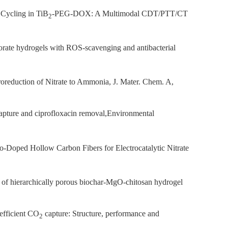
Cycling in TiB
-PEG-DOX: A Multimodal CDT/PTT/CT
2
ate hydrogels with ROS-scavenging and antibacterial
troreduction of Nitrate to Ammonia,
J. Mater. Chem. A
,
apture and ciprofloxacin removal,Environmental
Doped Hollow Carbon Fibers for Electrocatalytic Nitrate
of hierarchically porous biochar-MgO-chitosan hydrogel
efficient CO
capture: Structure, performance and
2