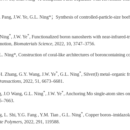
. Pang, J.W. Ye, G.L. Ning*
；
Synthesis of controlled-particle-size boe
*
*
 Ning
, J.W. Ye
, Functionalized boron nanosheets with near-infrared-tri
omotion,
Biomaterials Science
, 2022, 10, 3747–3756.
. Ning*, Construction of coral-like architectures of boroncontaining co
*
*
.H. Zhang, G.Y. Wang, J.W. Ye
, G.L. Ning
, Silver(I) metal–organic 
ransactions
, 2022, 51, 6673–6681.
*
*
ng, J.O Wang, G.L. Ning
, J.W. Ye
, Anchoring Mo single-atom sites o
55–7663.
*
g, L. Shi, Y.G. Fang , Y.M. Tian , G.L. Ning
, Copper boron–imidazola
te Polymers
, 2022, 291, 119588.