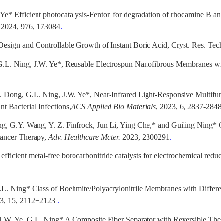
 Ye* Efficient photocatalysis-Fenton for degradation of rhodamine B a
,2024, 976, 173084
.
esign and Controllable Growth of Instant Boric Acid, Cryst. Res. Te
.L. Ning, J.W. Ye*, Reusable Electrospun Nanofibrous Membranes with A
S. Dong, G.L. Ning, J.W. Ye*, Near-Infrared Light-Responsive Multif
t Bacterial Infections,
ACS Applied Bio Materials
, 2023, 6, 2837-284
Fang, G.Y. Wang, Y. Z. Finfrock, Jun Li, Ying Che,* and Guiling Ning
Cancer Therapy,
Adv. Healthcare Mater.
2023, 2300291
.
efficient metal-free borocarbonitride catalysts for electrochemical redu
 G.L. Ning* Class of Boehmite/Polyacrylonitrile Membranes with Diff
3, 15, 2112−2123
.
, J.W. Ye, G.L. Ning* A Composite Fiber Separator with Reversible The