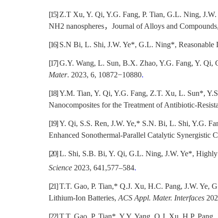
[15]
Z.T Xu, Y. Qi, Y.G. Fang, P. Tian, G.L. Ning, J.W.
NH2 nanospheres
，
Journal of Alloys and Compounds
[16]
S.N Bi, L. Shi, J.W. Ye*, G.L. Ning*
,
Reasonable D
[17]
G.Y. Wang, L. Sun, B.X. Zhao, Y.G. Fang, Y. Qi, G
Mater
. 2023, 6, 10872−10880
.
[18]
Y.M. Tian, Y. Qi, Y.G. Fang, Z.T. Xu, L. Sun*, Y.
Nanocomposites for the Treatment of Antibiotic-Resistan
[19]
Y. Qi, S.S. Ren, J.W. Ye,* S.N. Bi, L. Shi, Y.G. 
Enhanced Sonothermal-Parallel Catalytic Synergistic 
[20]
L. Shi, S.B. Bi, Y. Qi, G.L. Ning, J.W. Ye*, Highly 
Science
2023, 641,577–584
.
[21]
T.T. Gao, P. Tian,* Q.J. Xu, H.C. Pang, J.W. Ye,
Lithium-Ion Batteries,
ACS Appl. Mater. Interfaces
202
[22]
T.T. Gao, P. Tian*, Y.Y. Yang, Q.J. Xu, H.P. Pang