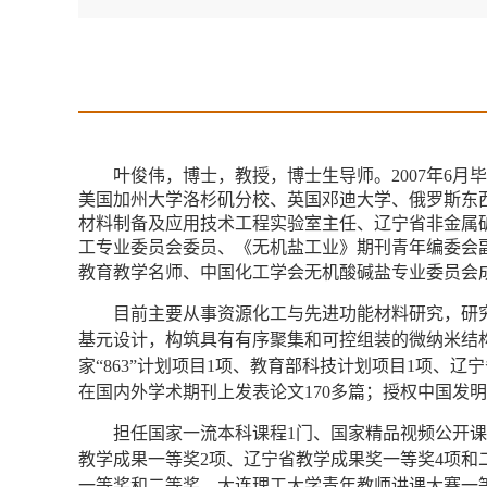
叶俊伟，博士，教授，博士生导师。2007年6
美国加州大学洛杉矶分校、英国邓迪大学、俄罗斯东
材料制备及应用技术工程实验室主任、
辽宁省非金属
工专业委员会委员、《无机盐工业》期刊青年编委会
教育教学名师、
中国化工学会无机酸碱盐专业委员会
目前主要从事资源化工与先进功能材料研究，
研
基元设计，构筑具有有序聚集和可控组装的微纳米结
家“863”计划项目1项、教育部科技计划项目1项、辽
在国内外学术期刊上发表论文170多篇；授权中国发明
担任
国家一流本科课程1门、
国家精品视频公开课
教学成果一等奖2项、辽宁省教学成果奖一等奖4项
一等奖和二等奖、大连理工大学青年教师讲课大赛一