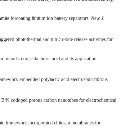
hmite forcoating lithium-ion battery separators,
New J.
ggered photothermal and nitric oxide release activities for
mpounds: coral-like boric acid and its application
framework-embedded polylactic acid electrospun fibrous
n B/N codoped porous carbon nanotubes for electrochemical
te framework incorporated chitosan membranes for