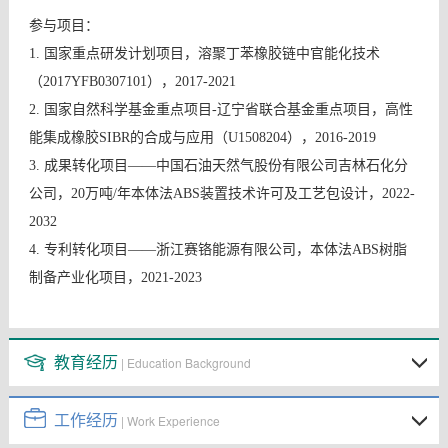
参与项目：
1.
国家重点研发计划项目，溶聚丁苯橡胶链中官能化技术
（
2017YFB0307101
），
2017-2021
2.
国家自然科学基金重点项目
-
辽宁省联合基金重点项目，高性
能集成橡胶
SIBR
的合成与应用（
U1508204
），
2016-2019
3.
成果转化项目
——
中国石油天然气股份有限公司吉林石化分
公司，
20
万吨
/
年本体法
ABS
装置技术许可及工艺包设计，
2022-
2032
4.
专利转化项目
——
浙江赛铬能源有限公司，本体法
ABS
树脂
制备产业化项目，
2021-2023
教育经历
| Education Background
工作经历
| Work Experience