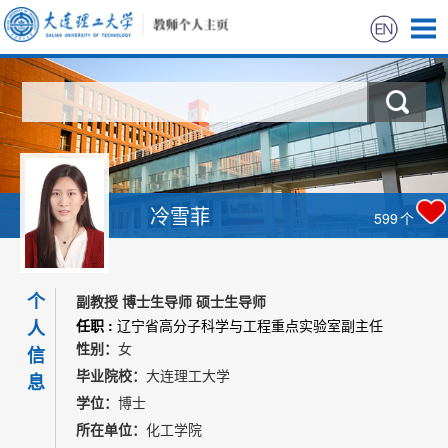
首页
科学研究
教学研究
冷雪菲
599
个
获奖信息
个
招生信息
副教授 博士生导师 硕士生导师
人
任职 :
辽宁省高分子科学与工程重点实验室副主任
性别：
女
学生信息
信
毕业院校：
大连理工大学
息
学位：
博士
我的相册
所在单位：
化工学院