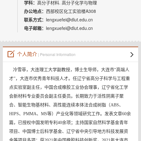
教师博客
学科：
高分子材料. 高分子化学与物理
办公地点：
西部校区化工实验楼A308
联系方式：
lengxuefei@dlut.edu.cn
电子邮箱：
lengxuefei@dlut.edu.cn
个人简介
| Personal Information
冷雪菲，大连理工大学副教授，博士生导师，大连市
“
高端人
才
”
，大连市优秀青年科技人才。任辽宁省高分子科学与工程重
点实验室副主任，中国合成橡胶工业协会理事，辽宁省化工学
会新材料专业委员会副主任委员。长期致力于活性阴离子聚
合、智能生物基材料、高性能连续本体法合成树脂（
ABS
、
HIPS
、
PMMA
、
MS
等）产业化等领域研究工作。发表文章
60
余
篇，已授权中国发明专利
40
余项；主持国家自然科学基金青年
项目、中国博士后科学基金、辽宁省中央引导地方科技发展资
金等项目多项；获
2021
年中国橡胶科技创新奖，
2021
年大连市