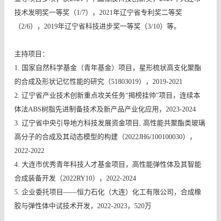
技术发明奖一等奖（
1/7
），
2021
年辽宁省专利奖二等奖
（
2/6
），
2019
年辽宁省科技进步奖一等奖（
3/10
）等。
主持项目：
1.
国家自然科学基金（青年基金）项目，星形梳状高支化聚酯
的合成及形状记忆性能的研究（
51803019
），
2019-2021
2.
辽宁省产业技术创新重点攻关任务
“
揭榜挂帅
”
项目，连续本
体法
ABS
树脂先进制备技术及新产品产业化应用，
2023-2024
3.
辽宁省中央引导地方科技发展资金项目
,
高性能共聚酯类玻璃
高分子的合成及其动态模型的构建（
2022JH6/100100030
），
2022-2022
4.
大连市优秀青年科技人才基金项目，高性能弹性体及其智能
合成装备开发（
2022RY10
），
2022-2024
5.
企业委托项目
——
恒力石化（大连）化工有限公司，合成橡
胶与弹性体中试技术开发，
2022-2023
，
520
万