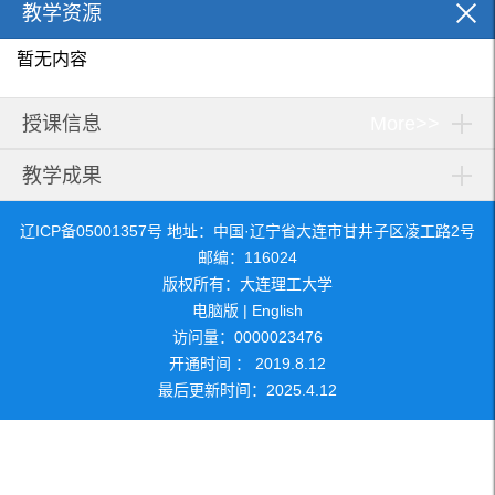
教学资源
暂无内容
授课信息
More>>
教学成果
辽ICP备05001357号 地址：中国·辽宁省大连市甘井子区凌工路2号
邮编：116024
版权所有：大连理工大学
电脑版
|
English
访问量：
0000023476
开通时间 ：
2019
.
8
.
12
最后更新时间：
2025
.
4
.
12