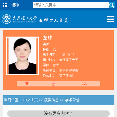
语种
龙珠
讲师
性别： 女
出生日期： 1985-09-07
毕业院校： 大连理工大学
学位： 硕士
所在单位： 数学科学学院
办公地点： 数学楼403
赞
108
当前位置：
中文主页
>>
获奖信息
>>
学术荣誉
没有更多内容了