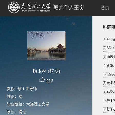
首页
科研项
[1]A
[2]B
[3]涵
[4]新
梅玉林 (教授)
[5]检
216
[6]光
教授 硕士生导师
[7]Z
性别：女
[8]基
毕业院校：大连理工大学
[9]基
学位：博士