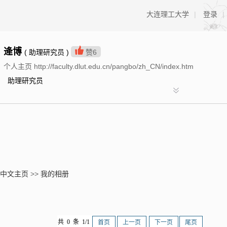
大连理工大学
|
登录
|
逄博
( 助理研究员 )
赞
6
个人主页 http://faculty.dlut.edu.cn/pangbo/zh_CN/index.htm
助理研究员
中文主页
>>
我的相册
共 0 条 1/1
首页
上一页
下一页
尾页