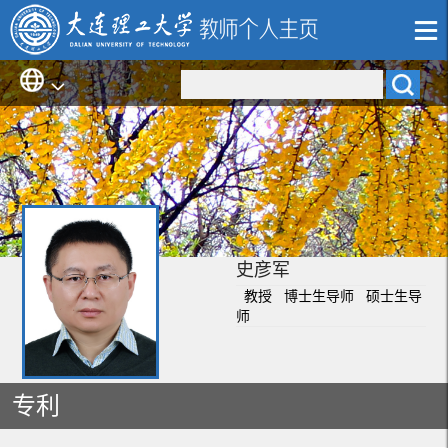
史彦军
教授 博士生导师 硕士生导
师
专利