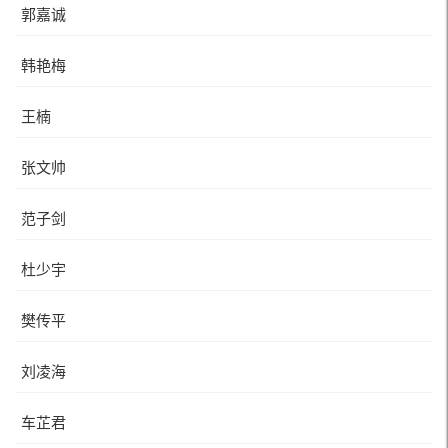
郭嘉诚
韩艳梅
王楠
张文帅
范子剑
杜少宇
樊传平
刘凌海
车芷君