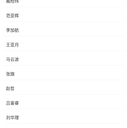
臧经纬
范亚辉
李加航
王亚月
马云波
张旗
赵哲
吕鉴睿
刘华理