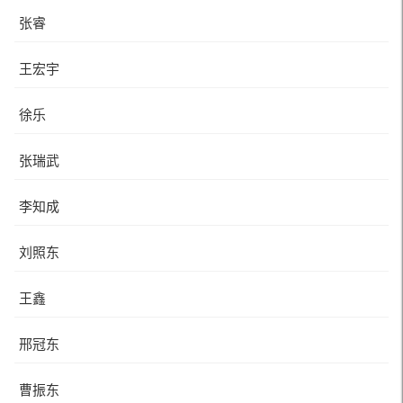
张睿
王宏宇
徐乐
张瑞武
李知成
刘照东
王鑫
邢冠东
曹振东