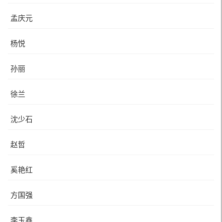
孟庆元
杨悦
孙丽
徐兰
沈少石
赵哲
奚艳红
方国强
李玉鑫