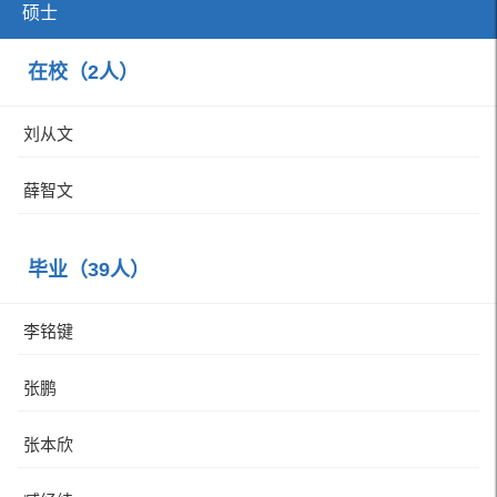
硕士
在校（2人）
刘从文
薛智文
毕业（39人）
李铭键
张鹏
张本欣