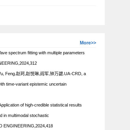
More>>
rum fitting with multiple parameters
GINEERING,2024,312
xie,Wu, Feng.赵珂,赵悦琳,阎军,钟万勰.UA-CRD, a
ith time-variant epistemic uncertain
n of high-credible statistical results
 in multimodal stochastic
D ENGINEERING,2024,418