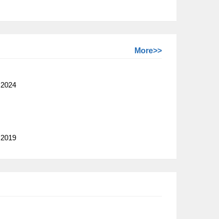
More>>
024
019