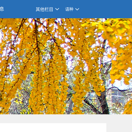
息
其他栏目
语种