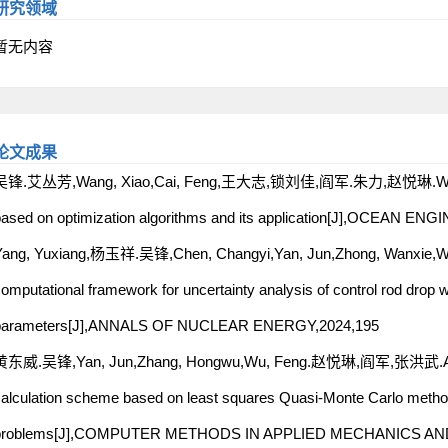
研究领域
暂无内容
论文成果
吴锋.艾丛芳,Wang, Xiao,Cai, Feng,王大志,锁刘佳,阎军.朱力,赵悦琳.Wave spect
ased on optimization algorithms and its application[J],OCEAN EN
Yang, Yuxiang,杨玉祥.吴锋,Chen, Changyi,Yan, Jun,Zhong, Wan
omputational framework for uncertainty analysis of control rod drop w
parameters[J],ANNALS OF NUCLEAR ENERGY,2024,195
黄东威.吴锋,Yan, Jun,Zhang, Hongwu,Wu, Feng.赵悦琳,阎军,张洪武.Applicatio
alculation scheme based on least squares Quasi-Monte Carlo method
problems[J],COMPUTER METHODS IN APPLIED MECHANICS AN