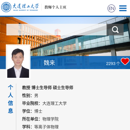
首页
科学研究
教学研究
魏来
2293
个
获奖信息
个
招生信息
教授 博士生导师 硕士生导师
人
性别：
男
学生信息
信
毕业院校：
大连理工大学
息
学位：
博士
我的相册
所在单位：
物理学院
学科：
等离子体物理