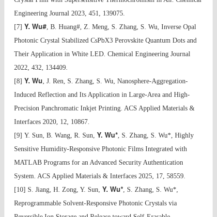
Engineering Journal 2023, 451, 139075.
Y. Wu#
[7]
, B. Huang#, Z. Meng, S. Zhang, S. Wu, Inverse Opal
Photonic Crystal Stabilized CsPbX3 Perovskite Quantum Dots and
Their Application in White LED. Chemical Engineering Journal
2022, 432, 134409.
Y. Wu
[8]
, J. Ren, S. Zhang, S. Wu, Nanosphere-Aggregation-
Induced Reflection and Its Application in Large-Area and High-
Precision Panchromatic Inkjet Printing. ACS Applied Materials &
Interfaces 2020, 12, 10867.
Y. Wu*
[9]
Y. Sun, B. Wang, R. Sun,
, S. Zhang, S. Wu*, Highly
Sensitive Humidity-Responsive Photonic Films Integrated with
MATLAB Programs for an Advanced Security Authentication
System. ACS Applied Materials & Interfaces 2025, 17, 58559.
Y. Wu*
[10]
S. Jiang, H. Zong, Y. Sun,
, S. Zhang, S. Wu*,
Reprogrammable Solvent-Responsive Photonic Crystals via
Reversible Ion Storage and Release toward Self-Erasable