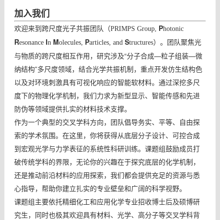
加入我们
欢迎来到跨尺度光子共振团队
P
（PRIMPS Group,
hotonic
R
I
M
P
S
。团队聚焦光
esonance
n
olecules,
articles, and
tructures）
与物质的跨尺度相互作用，研究涉及“分子合成—粒子组装—微
纳结构”多尺度领域，结合光学共振机制，重点开发仿生结构色
以及对环境刺激具有可视化响应的智能软材料。通过深挖多尺
度下的物理化学机制，我们力求为新型显示、智能传感和先进
防伪等领域提供扎实的材料技术支撑。
作为一个典型的交叉学科方向，团队倡导务实、平等、自由探
索的学术氛围。在这里，你将获得从底层分子设计、可控合成
到宏观光学与力学表征的系统性科研训练。课题组鼓励成员打
破传统学科的界限，无论你的兴趣在于探究底层的化学机制，
还是推动前沿材料的应用探索，我们都会提供充足的资源与悉
心指导，帮助你建立扎实的专业壁垒和广阔的科学视野。
课题组主要依托精细化工和应用化学专业招收博士后及硕博研
究生，同时也极其欢迎具有材料、光学、高分子等交叉学科背