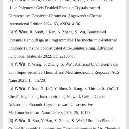
‐Like Polymeric Gels Enabled Photonic Crystals toward
Ultrasensitive Cosolvent Chromism. Angewandte Chemie
International Edition 2024, 63, e202414136.
Y. Wu
[3]
#, R. Sun#, J. Ren, S. Zhang, S. Wu, Bioinspired
Dynamic Camouflage in Programmable Thermochromic‐Patterned
Photonic Films for Sophisticated Anti‐Counterfeiting. Advanced
Functional Materials 2022, 33, 2210047.
Y. Wu
[4]
, Y. Wang, S. Zhang, S. Wu*, Artificial Chameleon Skin
with Super-Sensitive Thermal and Mechanochromic Response. ACS
Nano 2021, 15, 15720.
Y. Wu
[5]
, Y. Sun, X. Le*, Y. Shen, S. Jiang, P. Théato, S. Wu*, T.
Chen*, Regulating Interpenetrating Network Gels to Create
Anisotropic Photonic Crystals toward Ultrasensitive
Mechanochromism. Nano Letters 2025, 25, 10178.
Y. Wu
[6]
, R. Sun, Y. Han, S. Zhang, S. Wu*, Ultrathin Photonic
Crystal Film with Supersensitive Thermochromism in Air. Chemical