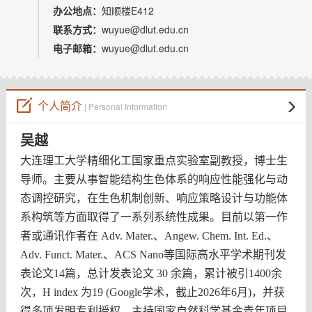
教师博客
办公地点：
知顺楼E412
联系方式：
wuyue@dlut.edu.cn
电子邮箱：
wuyue@dlut.edu.cn
个人简介
| Personal Information
吴越
大连理工大学精细化工国家重点实验室副教授，博士生
导师。主要从事智能结构生色体系的响应性能强化与动
态调控研究，在生色机制创新、响应策略设计与功能体
系构筑等方面取得了一系列系统性成果。目前以第一作
者或通讯作者在
Adv. Mater.
、
Angew. Chem. Int. Ed.
、
Adv. Funct. Mater.
、
ACS Nano
等国际高水平学术期刊发
表论文
14
篇，总计发表论文
30
余篇，累计被引
1400
余
次，
H index
为
19 (
Google学术，截止2026年6月
)
，并获
得多项发明专利授权。主持国家自然科学基金青年项目