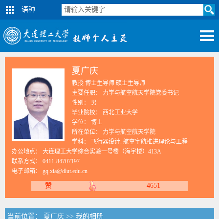
语种
夏广庆
教授 博士生导师 硕士生导师
主要任职： 力学与航空航天学院党委书记
性别： 男
毕业院校： 西北工业大学
学位： 博士
所在单位： 力学与航空航天学院
学科： 飞行器设计. 航空宇航推进理论与工程
办公地点： 大连理工大学综合实验一号楼（海宇楼）413A
联系方式：
0411-84707197
电子邮箱：
gq.xia@dlut.edu.cn
赞
4651
当前位置：
夏广庆
>>
我的相册