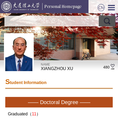
NAME
480
XIANGZHOU XU
S
tudent Information
—— Doctoral Degree ——
Graduated（
11
）