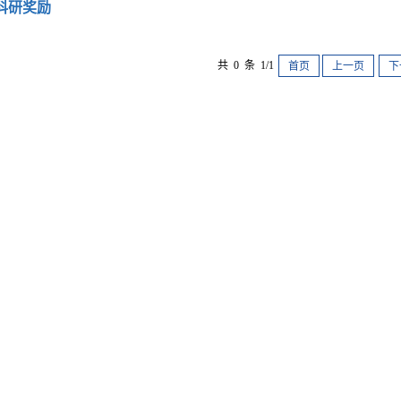
科研奖励
共 0 条 1/1
首页
上一页
下