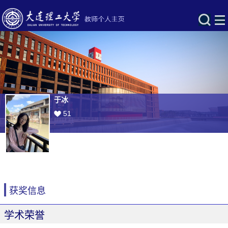
于冰
51
获奖信息
学术荣誉