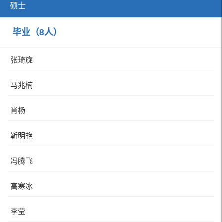
硕士
毕业（8人）
张琦旋
马兆楠
肖杨
靳明艳
冯腾飞
高寒冰
李莹