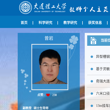
首页
科学研究
教学研究
获奖信息
曾岩
当前
异型槽钢管
基于灵敏
奇瑞大连工
六米口径
点赞：
230
13m挂车
副教授 硕士生导师