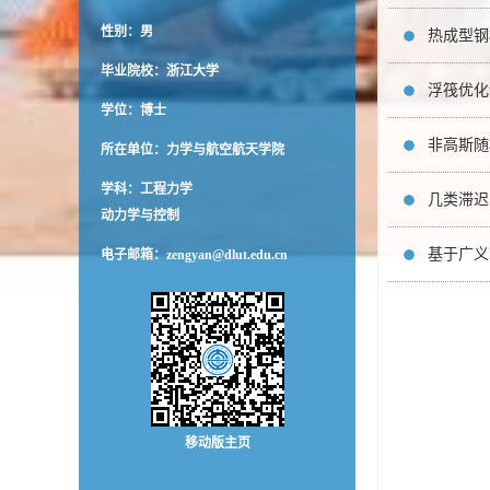
性别：男
热成型钢材
毕业院校：浙江大学
浮筏优化设
学位：博士
非高斯随机
所在单位：力学与航空航天学院
学科：工程力学
几类滞迟系
动力学与控制
基于广义P
电子邮箱：
zengyan@dlut.edu.cn
移动版主页