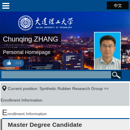
中文
Chunqing ZHANG
Personal Homepage
233
Current position:
Synthetic Rubber Research Group
>>
Enrollment Information
E
nrollment Information
Master Degree Candidate