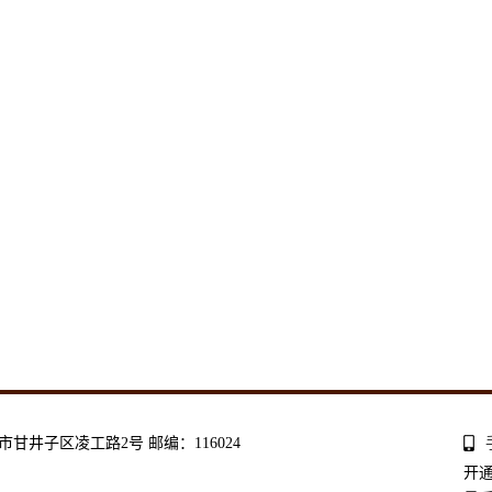
连市甘井子区凌工路2号 邮编：116024
开