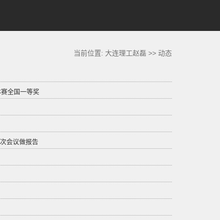
当前位置:
大连理工赵磊
>>
动态
体赛全国一等奖
三次会议做报告