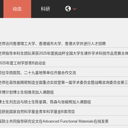
动态
科研
赵磊老师访问香港理工大学、香港城市大学、香港大学并进行人才招聘
磊老师指导本科生团队荣获2025年度挑战杯全国大学生课外学术科技作品竞赛主
加2025年度工材学部青B启动会
应邀前往华西医院、二十九基地等单位开展合作交流
赵磊老师在高性能精密制造全国重点实验室第一届学术委员会暨战略咨询委员会第
迎卓博计划博士生倪维尧加入课题组
欢迎博士生刘志远与硕士生陈星霖、陈森与张峻辉加入课题组
题组获批国家自然科学基金青年科学基金B类项目
钰院士共同指导研究论文在Advanced Functional Materials在线发表