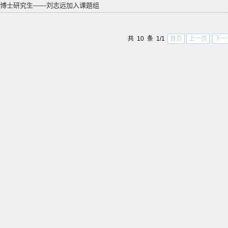
欢迎博士研究生——刘志远加入课题组
共 10 条 1/1
首页
上一页
下一