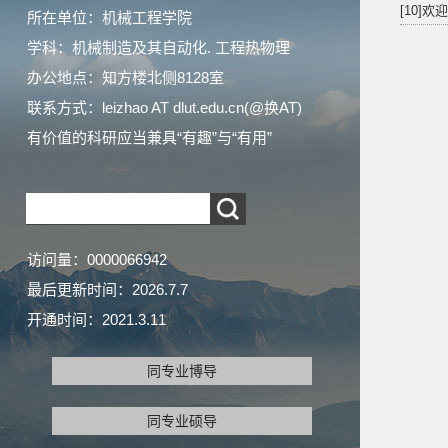
[10]
所在单位：机械工程学院
学科：机械制造及其自动化. 工程热物理
办公地点：知方楼北侧8128室
联系方式：
leizhao AT dlut.edu.cn(@换AT)
有价值的科研应当兼具“有趣”与“有用”
访问量：
0000066942
最后更新时间：
2026
.
7
.
7
开通时间：
2021
.
3
.
11
同专业博导
同专业硕导