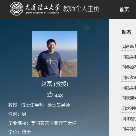
首页
动态
[1]
[2]赵
[3]参
[4]
赵磊 (教授)
[5]
448
[6]欢
教授 博士生导师 硕士生导师
[7]
性别：男
[8]课
毕业院校：美国弗吉尼亚理工大学
[9]与孙
学位：博士