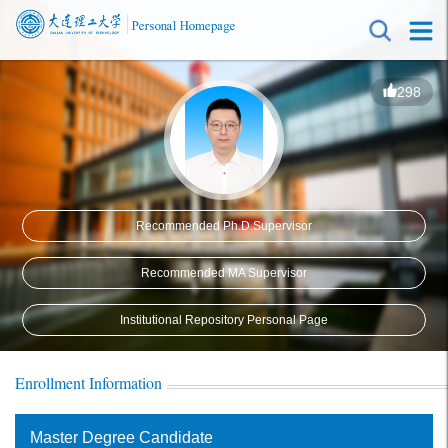
298
Recommended Ph.D.Supervisor
Recommended MA Supervisor
Institutional Repository Personal Page
Enrollment Information
Master Degree Candidate