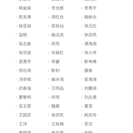
韩俊南
李光辉
李秀平
邢东博
周红欣
顾铁生
徐亚娟
苏桂仙
张元红
寇艳
杨法杰
孙庆民
翁志焕
郑亮
潘海燕
张洪波
肖丽红
张小舟
梁勇芳
宋媛
靳奇峰
张欣涛
靳钊
颜春
冯学斌
杨永强
富海涛
武春瑞
王明晶
刘鹏涛
董黎明
何伟
刘志勇
高玉荣
魏菊
夏英
王国庆
张庆民
阎庆玲
王沛
王桂梅
苏仪
李明强
佟拉嘎
刘程