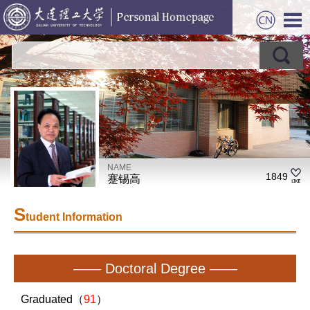
NAME
1849
蹇锡高
S
tudent Information
—— Doctoral Degree ——
Graduated（
91
）