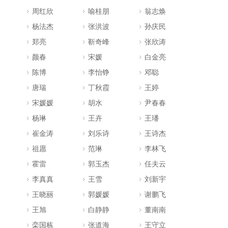
周红欣
喻桂朋
翁志焕
杨法杰
张洪波
孙庆民
郑亮
靳奇峰
张欣涛
颜春
宋媛
白金亮
陈博
李怡铮
邓聪
唐瑞
丁秋霞
王婷
宋媛媛
胡水
尹春春
杨琳
王卉
王璠
崔金涛
刘乐诗
王诗杰
祖愿
范琳
李林飞
霍雷
郭玉杰
任夫云
李真真
王雪
刘新宇
王晓丽
郭媛媛
谢鹏飞
王旭
白静静
董南南
栾国栋
张道海
王守立