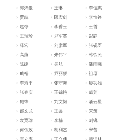
郭鸿俊
王琳
李佳惠
贾航
顾宏剑
李怡铮
赵铮
李香玉
王哲
王瑞玲
尹军英
彭静
薛宏
刘彦军
张砚臣
高燕
朱伟平
韩铁民
陈建
吴航
潘雨曦
戚裕
乔丽媛
祖愿
李秀平
张守海
廖功雄
张春庆
王锦艳
戴荚
鲍锋
刘文韬
潘云星
邵文龙
王鑫
宋策
袁宽瑜
李楠
刘锐
何钦政
胡利杰
宋蕾
宗立率
王立伟
韩润林