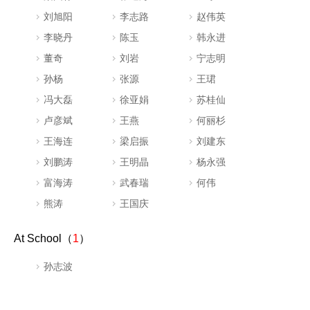
刘旭阳
李志路
赵伟英
李晓丹
陈玉
韩永进
董奇
刘岩
宁志明
孙杨
张源
王珺
冯大磊
徐亚娟
苏桂仙
卢彦斌
王燕
何丽杉
王海连
梁启振
刘建东
刘鹏涛
王明晶
杨永强
富海涛
武春瑞
何伟
熊涛
王国庆
At School（
1
）
孙志波