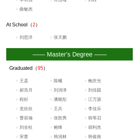
曲敏杰
At School（
2
）
刘思洋
张天鹏
—— Master's Degree ——
Graduated（
95
）
王孟
陈曦
鲍庆光
郝浩月
刘润泽
刘佳园
程杉
潘晓彤
江万源
党欣欣
王兵
李佳乐
曹容瀚
张胜男
韩苇召
刘全柱
鲍锋
胡利杰
宋蕾
韩润林
韩俊南