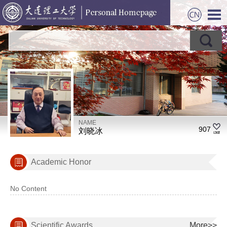
NAME
907
刘晓冰
Academic Honor
No Content
Scientific Awards
More>>