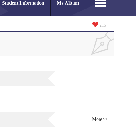
Student Information
My Album
216
More>>