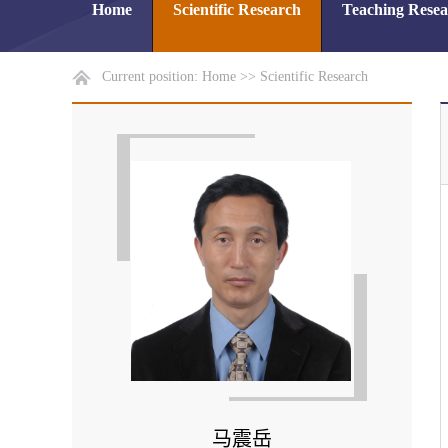
Home
Scientific Research
Teaching Rese
Current position:
Home
>>
Scientific Research
马震岳