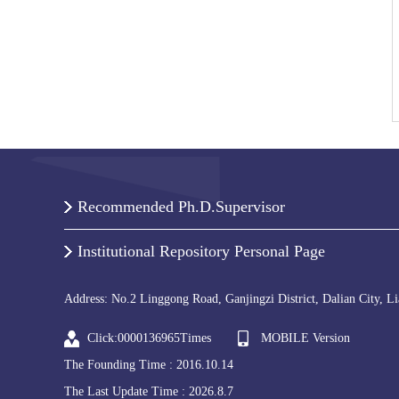
Recommended Ph.D.Supervisor
Institutional Repository Personal Page
Address: No.2 Linggong Road, Ganjingzi District, Dalian City, L
Click:
0000136965
Times
MOBILE Version
The Founding Time :
2016
.
10
.
14
The Last Update Time :
2026
.
8
.
7