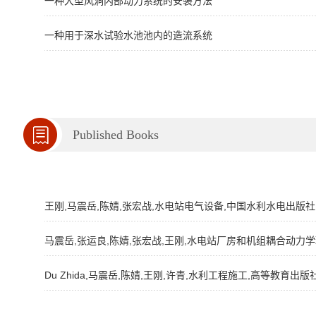
一种大型风洞内部动力系统的安装方法
一种用于深水试验水池池内的造流系统
Published Books
王刚,马震岳,陈婧,张宏战,水电站电气设备,中国水利水电出版社,2
马震岳,张运良,陈婧,张宏战,王刚,水电站厂房和机组耦合动力学
Du Zhida,马震岳,陈婧,王刚,许青,水利工程施工,高等教育出版社,