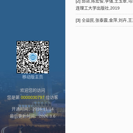
[2]
邱进,陈宏俊,李强,王玉翠,
连理工大学出版社,2019
[3]
仝益民,张泰震,金萍,刘卉,
移动版主页
欢迎您的访问
您是第
0000030797
位访客
开通时间：
2016
.
11
.
14
最后更新时间：
2026
.
8
.
6