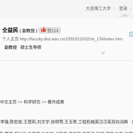
大连理工大学
|
登录
|
仝益民
( 副教授 )
赞
114
个人主页 http://faculty.dlut.edu.cn/1991011032/zh_CN/index.htm
副教授 硕士生导师
中文主页
>>
科学研究
>>
著作成果
鑫,李强,陈宏俊,王慧莉,刘文宇,徐明莺,王玉翠,工程机械英汉汉英双向词典 