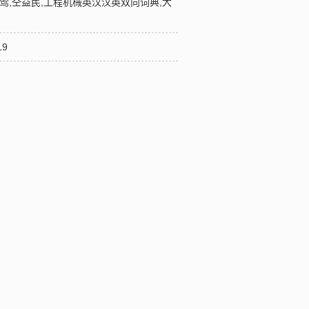
徐明莺,仝益民,工程机械英汉汉英双向词典,大
9