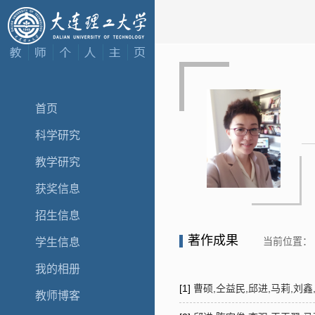
首页
科学研究
教学研究
获奖信息
招生信息
著作成果
当前位置：
学生信息
我的相册
[1]
曹硕,仝益民,邱进,马莉,刘
教师博客