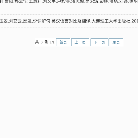
马莉,曹硕,郝云忱,王慧莉,刘文宇,卢毅非,潘志毅,高荣涛,彭铎,潘琪,刘鑫,
王玉翠,刘艾云,邱进,说词解句 英汉语言对比及翻译,大连理工大学出版社,201
共 3 条 1/1
首页
上一页
下一页
尾页