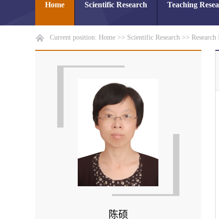
Home
Scientific Research
Teaching Rese
Current position:
Home
>>
Scientific Research
>>
Research 
陈硕