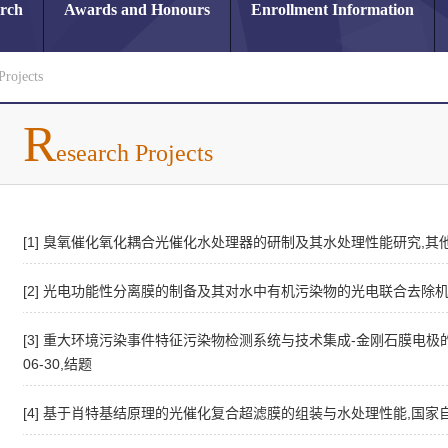
arch
Awards and Honours
Enrollment Information
Projects
R
esearch Projects
[1] 臭氧催化氧化耦合光催化水处理器的研制及其水处理性能研究,其他课题,201
[2] 光电功能性分离膜的制备及其对水中有机污染物的光电联合去除机制研
[3] 重大环境污染事件特征污染物检测系统与技术集成-金刚石膜电极的在线
06-30,结题
[4] 基于肖特基结原理的光催化复合超滤膜的组装与水处理性能,国家自然科学基金