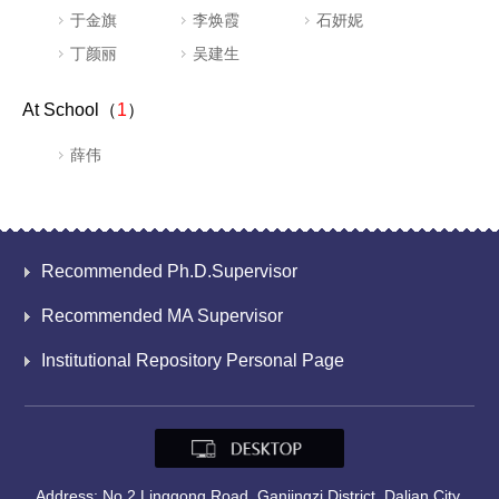
于金旗
李焕霞
石妍妮
丁颜丽
吴建生
At School（
1
）
薛伟
Recommended Ph.D.Supervisor
Recommended MA Supervisor
Institutional Repository Personal Page
Address: No.2 Linggong Road, Ganjingzi District, Dalian City,