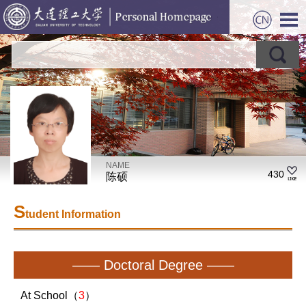
NAME
430
陈硕
S
tudent Information
—— Doctoral Degree ——
At School（
3
）