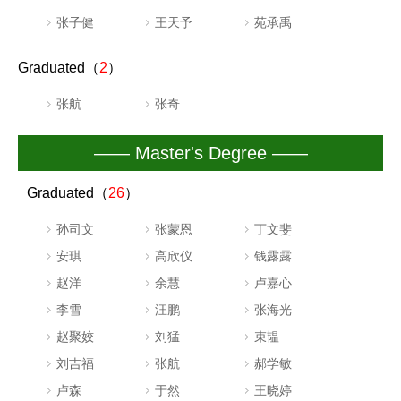
张子健
王天予
苑承禹
Graduated（
2
）
张航
张奇
—— Master's Degree ——
Graduated（
26
）
孙司文
张蒙恩
丁文斐
安琪
高欣仪
钱露露
赵洋
余慧
卢嘉心
李雪
汪鹏
张海光
赵聚姣
刘猛
束韫
刘吉福
张航
郝学敏
卢森
于然
王晓婷