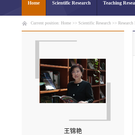
Home
Scientific Research
Teaching Rese
Current position:
Home
>>
Scientific Research
>>
Research 
王锦艳