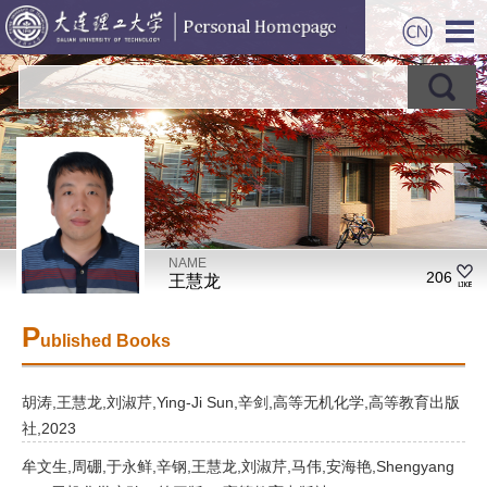
NAME
206
王慧龙
P
ublished Books
胡涛,王慧龙,刘淑芹,Ying-Ji Sun,辛剑,高等无机化学,高等教育出版
社,2023
牟文生,周硼,于永鲜,辛钢,王慧龙,刘淑芹,马伟,安海艳,Shengyang