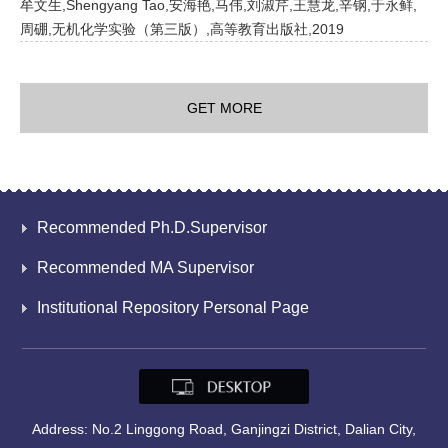
牟文生,Shengyang Tao,安海艳,马伟,刘淑芹,王慧龙,辛钢,于永鲜,
周硼,无机化学实验（第三版）,高等教育出版社,2019
GET MORE
Recommended Ph.D.Supervisor
Recommended MA Supervisor
Institutional Repository Personal Page
Address: No.2 Linggong Road, Ganjingzi District, Dalian City,