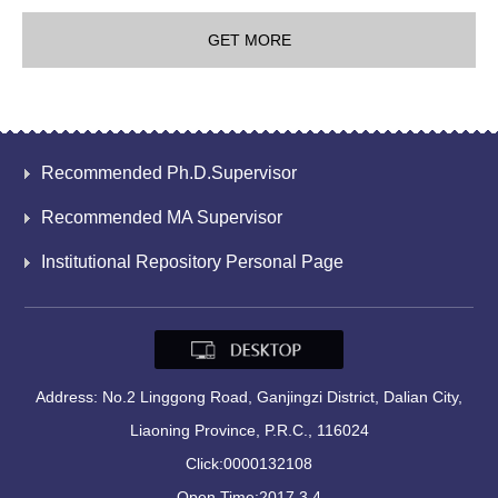
GET MORE
Recommended Ph.D.Supervisor
Recommended MA Supervisor
Institutional Repository Personal Page
Address: No.2 Linggong Road, Ganjingzi District, Dalian City,
Liaoning Province, P.R.C., 116024
Click:
0000132108
Open Time:
2017
.
3
.
4