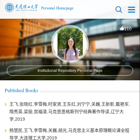
110
Institutional Repository Personal Page
Published Books
王飞,张晓红,李雪梅,时家贤,王东红,刘宁宁,关巍,王新影,戴艳军,
隋秀英,梁丽,宫福清,马克思恩格斯列宁经典著作导读,辽宁大
学,2019
杨慧民,王飞,李雪梅,关巍,胡光,马克思主义基本原理概论课全程
导学,大连理工大学,2019