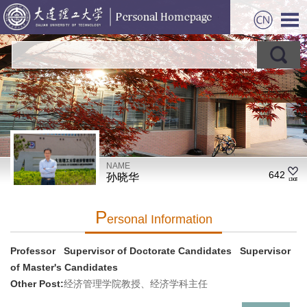
NAME
642
孙晓华
P
Ersonal Information
Professor Supervisor of Doctorate Candidates Supervisor
of Master's Candidates
Other Post:
经济管理学院教授、经济学科主任