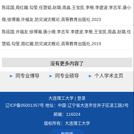
陈廷国,周红媚,勾莹,任慧韬,赵璐,周晶,王宝民,李根,李建波,李志军,唐小
微,徐博瀚,许福友,防灾减灾概论,高等教育出版社,2023
陈廷国,许福友,徐博瀚,唐小微,李志军,李建波,李根,王宝民,周晶,赵璐,任
慧韬,勾莹,周红媚,防灾减灾概论,高等教育出版社,2019
没有更多内容了
同专业博导
同专业硕导
个人学术主页
大连理工大学
|
登录
辽ICP备05001357号 地址：中国·辽宁省大连市甘井子区凌工路2号
邮编：116024
版权所有：大连理工大学
电脑版