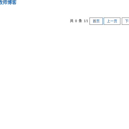
教师博客
共 0 条 1/1
首页
上一页
下