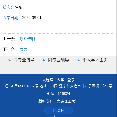
状态：
在校
入学日期：
2024-09-01
上一条：
呼延佳明
下一条：
孟柔
同专业博导
同专业硕导
个人学术主页
大连理工大学
|
登录
辽ICP备05001357号 地址：中国·辽宁省大连市甘井子区凌工路2号
邮编：116024
版权所有：大连理工大学
电脑版