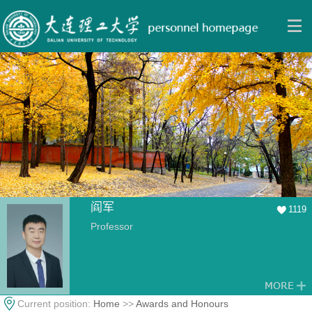
阎军
1119
Professor
Current position:
Home
>>
Awards and Honours