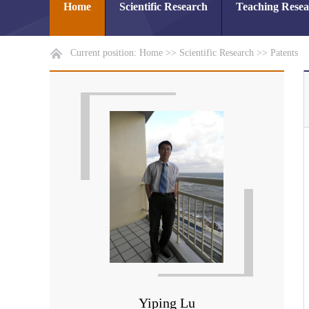
Home
Scientific Research
Teaching Rese
Current position:
Home
>>
Scientific Research
>>
Patents
Yiping Lu