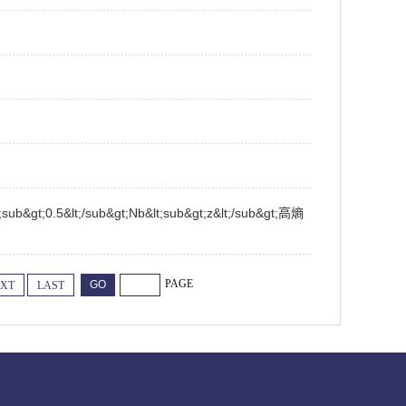
t;sub&gt;0.5&lt;/sub&gt;Nb&lt;sub&gt;z&lt;/sub&gt;高熵
PAGE
XT
LAST