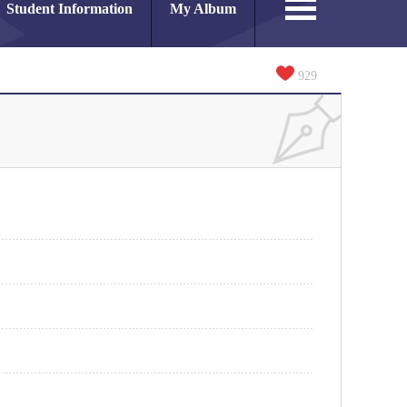
Student Information
My Album
929