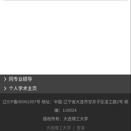
同专业硕导
个人学术主页
辽ICP备05001357号 地址：中国·辽宁省大连市甘井子区凌工路2号 邮
编：116024
版权所有：大连理工大学
大连理工大学
|
登录