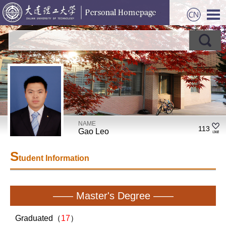
NAME
113
Gao Leo
S
tudent Information
—— Master's Degree ——
Graduated（
17
）