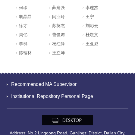
何珍
薛建强
李连杰
胡晶晶
闫业玲
王宁
徐才
苏英杰
刘彩云
周亿
曹俊媚
杜敬文
李群
杨红静
王亚威
陈翰林
王立坤
Recommended MA Supervisor
Institutional Repository Personal Page
Address: No.2 Linggong Road, Ganjingzi District, Dalian City,