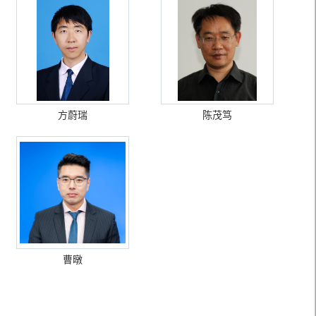
方蔚瑞
陈茂笃
曹暾