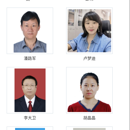
潘路军
卢梦迪
李大卫
胡晶晶