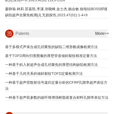
析[J],应用声学,2023,42(6):1123-1128
廖静瑜.林莉.苏嘉凯,李潇,张晓峰,金士杰,杨会敏.核电站BOSS焊缝
缺陷超声全聚焦检测[J],无损探伤,2023,47(01):1-4+9
Patents
More>>
基于多模式声束合成孔径聚焦的缺陷二维形貌成像检测方法
基于TOFD周向扫查图像的厚壁管道倾斜裂纹精准定量方法
一种基于斜入射超声合成孔径聚焦的厚壁结构缺陷检测方法
一种基于几何关系的倾斜裂纹TOFD定量检测方法
一种基于超声背散射信号递归定量分析的CFRP孔隙率超声表征方
法
一种基于超声双参数的碳纤维增强树脂基复合材料孔隙率表征方法