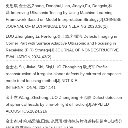
史思琪.金士杰,Zhang, Donghui,Liao, Jingyu,Fu, Dongxin,林
莉.Improving Ultrasonic Testing by Using Machine Learning
Framework Based on Model Interpretation Strategy[J],CHINESE
JOURNAL OF MECHANICAL ENGINEERING,2023,36(1)
LUO Zhongbing.Li, Fei-long,金士杰.刘振浩.Defects Imaging in
Corner Part with Surface Adaptive Ultrasonic and Focusing in
Receiving (FiR) Strategy[J],JOURNAL OF NONDESTRUCTIVE
EVALUATION,2024,43(2)
金士杰.Su, Jiakai,Shi, Siqi,LUO Zhongbing.狄成军.Profile
reconstruction of irregular planar defects by mirrored composite-
mode total focusing method[J],NDT & E
INTERNATIONAL,2024,141
金士杰.Wang, Zhicheng,LUO Zhongbing.王欣皓.Defect detection
of spherical heads by time-of-flight diffraction[J],APPLIED
ACOUSTICS,2024,216
金士杰.林莉.杨雅喃,田鑫,史思琪.微流控芯片流道特征超声C扫描分