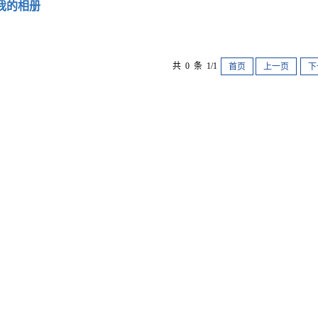
我的相册
共 0 条 1/1
首页
上一页
下