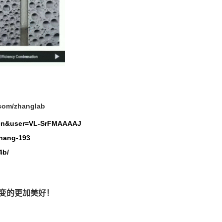
.com/zhanglab
l=en&user=VL-SrFMAAAAJ
Zhang-193
4b/
变的更加美好！