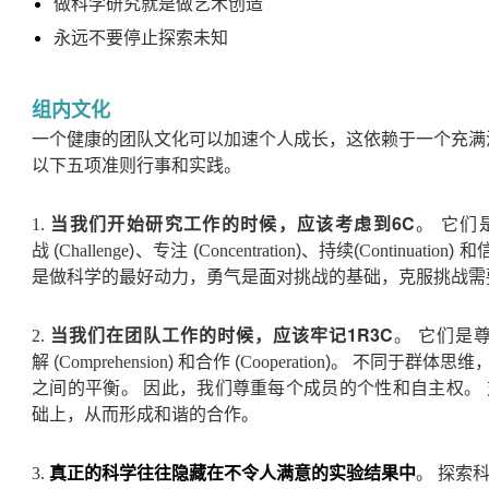
做科学研究就是做艺术创造
永远不要停止探索未知
组内文化
一个健康的团队文化可以加速个人成长，这依赖于一个充满
以下五项准则行事和实践。
当我们开始研究工作的时候，应该考虑到6C
1.
。 它们是好
战
(
Challenge
)
、专注
(
Concentration
)
、持续
(
Continuation
)
和
是做科学的最好动力，勇气是面对挑战的基础，克服挑战
当我们在团队工作的时候，应该牢记1R3C
2.
。 它们是尊重 (
解
(
Comprehension
)
和合作
(
Cooperation
)
。 不同于群体思维
之间的平衡。 因此，我们尊重每个成员的个性和自主权。
础上，从而形成和谐的合作。
3.
真正的科学往往隐藏在不令人满意的实验结果中
。 探索