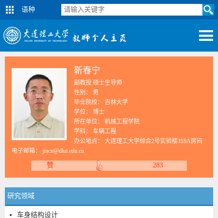
语种
靳春宁
副教授 硕士生导师
性别： 男
毕业院校： 吉林大学
学位： 博士
所在单位： 机械工程学院
学科： 车辆工程
办公地点： 大连理工大学综合2号实验楼318A房间
电子邮箱：
jincn@dlut.edu.cn
赞
283
研究领域
车身结构设计