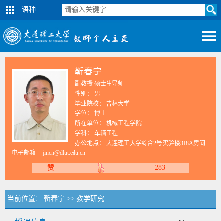
语种
靳春宁
副教授 硕士生导师
性别： 男
毕业院校： 吉林大学
学位： 博士
所在单位： 机械工程学院
学科： 车辆工程
办公地点： 大连理工大学综合2号实验楼318A房间
电子邮箱：
jincn@dlut.edu.cn
赞
283
当前位置：
靳春宁
>>
教学研究