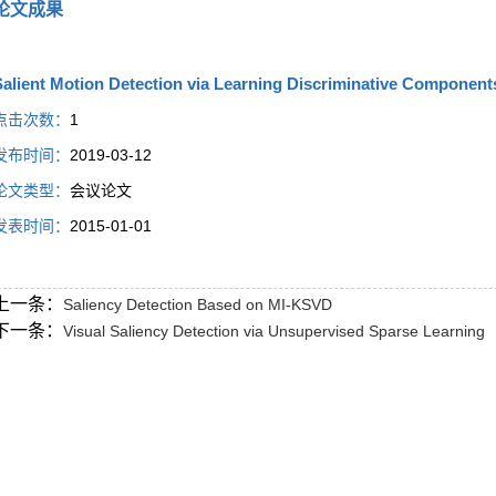
论文成果
alient Motion Detection via Learning Discriminative Component
点击次数：
1
发布时间：
2019-03-12
论文类型：
会议论文
发表时间：
2015-01-01
上一条：
Saliency Detection Based on MI-KSVD
下一条：
Visual Saliency Detection via Unsupervised Sparse Learning