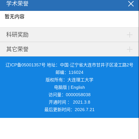
学术荣誉
暂无内容
科研奖励
其它荣誉
辽ICP备05001357号 地址：中国·辽宁省大连市甘井子区凌工路2号
邮编：116024
版权所有：大连理工大学
电脑版
|
English
访问量：
0000058038
开通时间 ：
2021
.
3
.
8
最后更新时间：
2026
.
7
.
21