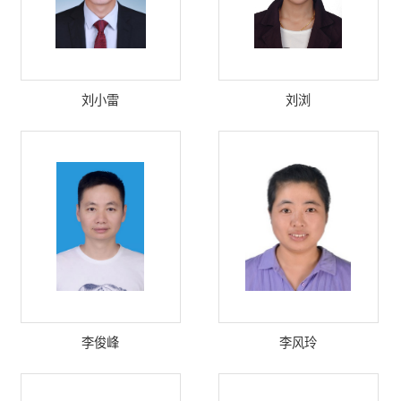
刘小雷
刘浏
李俊峰
李风玲